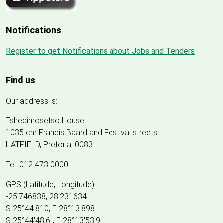
Notifications
Register to get Notifications about Jobs and Tenders
Find us
Our address is:
Tshedimosetso House
1035 cnr Francis Baard and Festival streets
HATFIELD, Pretoria, 0083
Tel: 012 473 0000
GPS (Latitude, Longitude)
-25.746838, 28.231634
S 25°44.810, E 28°13.898
S 25
°
44'48.6", E
28
°
13'53.9"