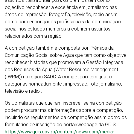
assuntos transfronteiriços), os prémios tem como
objectivo reconhecer a excelência em jornalismo nas
áreas de impressão, fotografia, televisão, radio assim
como para encorajar os profissionais da comunicação
social nos estados membros a cobrirem assuntos
relacionados com a região
A competição também e composta por Prémios da
Comunicação Social sobre Agua que tem como objective
reconhecer historias que promovam a Gestão Integrada
dos Recursos da Agua (Water Resource Management
(IWRM)) na região SADC. A competição tem quatro
categorias nomeadamente : impressão, foto jornalismo,
televisão e radio .
Os Jornalistas que queiram inscrever-se na competição
podem procurar mais informações sobre a competição,
incluindo os regulamentos da competição assim como os
formulários de inscrição do portal/webpage da GCIS:
https://www.gcis.gov.za/content/newsroom/media-